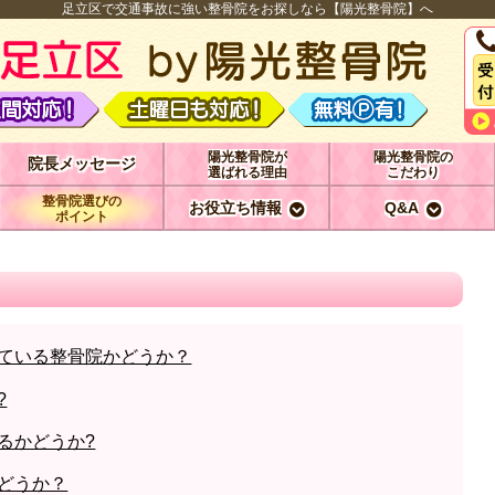
足立区で交通事故に強い整骨院をお探しなら【陽光整骨院】へ
陽光整骨院が
陽光整骨院の
院長メッセージ
選ばれる理由
こだわり
整骨院選びの
お役立ち情報
Q&A
ポイント
ている整骨院かどうか？
?
るかどうか?
どうか？