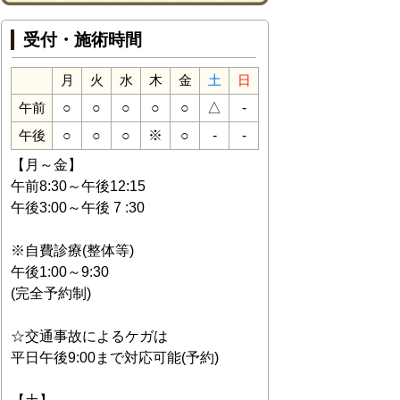
受付・施術時間
月
火
水
木
金
土
日
○
○
○
○
○
△
-
午前
○
○
○
※
○
-
-
午後
【月～金】
午前8:30～午後12:15
午後3:00～午後 7 :30
※自費診療(整体等)
午後1:00～9:30
(完全予約制)
☆交通事故によるケガは
平日午後9:00まで対応可能(予約)